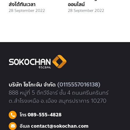
ส่งได้ทันเวลา
ออนไลน์
เ
ร
28 September 2022
28 September 2022
F
ห
อ
2
บริษัท โซโกะจัน จำกัด
(0115557016138)
888 หมู่ที่ 5 ตึกวีจีอาร์ ชั้น 4 ถนนศรีนครินทร์
ต.สำโรงเหนือ อ.เมือง สมุทรปราการ 10270
โทร
089-555-4828
อีเมล
contact@sokochan.com